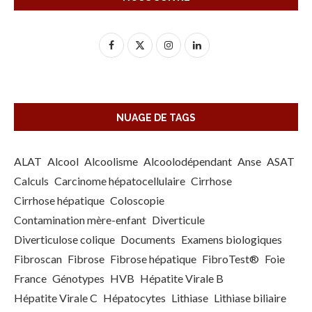
NUAGE DE TAGS
ALAT
Alcool
Alcoolisme
Alcoolodépendant
Anse
ASAT
Calculs
Carcinome hépatocellulaire
Cirrhose
Cirrhose hépatique
Coloscopie
Contamination mère-enfant
Diverticule
Diverticulose colique
Documents
Examens biologiques
Fibroscan
Fibrose
Fibrose hépatique
FibroTest®
Foie
France
Génotypes
HVB
Hépatite Virale B
Hépatite Virale C
Hépatocytes
Lithiase
Lithiase biliaire