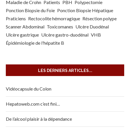
Maladie de Crohn
Patients
PBH
Polypectomie
Ponction Biopsie du Foie
Ponction Biopsie Hépatique
Praticiens
Rectocolite hémorragique
Résection polype
Scanner Abdominal
Toxicomanes
Ulcère Duodénal
Ulcère gastrique
Ulcère gastro-duodénal
VHB
Épidémiologie de l'hépatite B
LES DERNIERS ARTICLES...
Vidéocapsule du Colon
Hepatoweb.com c’est fini…
De l’alcool plaisir à la dépendance