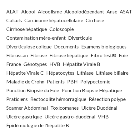
ALAT
Alcool
Alcoolisme
Alcoolodépendant
Anse
ASAT
Calculs
Carcinome hépatocellulaire
Cirrhose
Cirrhose hépatique
Coloscopie
Contamination mère-enfant
Diverticule
Diverticulose colique
Documents
Examens biologiques
Fibroscan
Fibrose
Fibrose hépatique
FibroTest®
Foie
France
Génotypes
HVB
Hépatite Virale B
Hépatite Virale C
Hépatocytes
Lithiase
Lithiase biliaire
Maladie de Crohn
Patients
PBH
Polypectomie
Ponction Biopsie du Foie
Ponction Biopsie Hépatique
Praticiens
Rectocolite hémorragique
Résection polype
Scanner Abdominal
Toxicomanes
Ulcère Duodénal
Ulcère gastrique
Ulcère gastro-duodénal
VHB
Épidémiologie de l'hépatite B