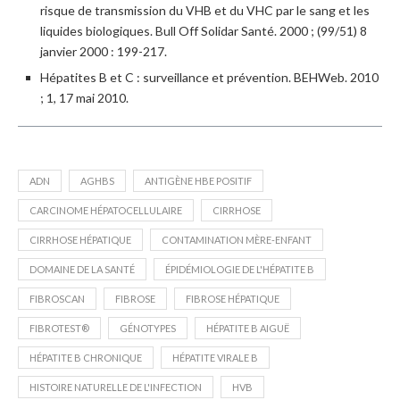
risque de transmission du VHB et du VHC par le sang et les
liquides biologiques. Bull Off Solidar Santé. 2000 ; (99/51) 8
janvier 2000 : 199-217.
Hépatites B et C : surveillance et prévention. BEHWeb. 2010
; 1, 17 mai 2010.
ADN
AGHBS
ANTIGÈNE HBE POSITIF
CARCINOME HÉPATOCELLULAIRE
CIRRHOSE
CIRRHOSE HÉPATIQUE
CONTAMINATION MÈRE-ENFANT
DOMAINE DE LA SANTÉ
ÉPIDÉMIOLOGIE DE L'HÉPATITE B
FIBROSCAN
FIBROSE
FIBROSE HÉPATIQUE
FIBROTEST®
GÉNOTYPES
HÉPATITE B AIGUË
HÉPATITE B CHRONIQUE
HÉPATITE VIRALE B
HISTOIRE NATURELLE DE L'INFECTION
HVB