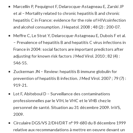
Marcellin P, Pequignot F, Delarocque-Astagneau E, Zarski JP
et al – Mortality related to chronic hepatitis B and chronic
hepatitis C in France: evidence for the role of HIVcoinfection
and alcohol consumption. J Hepatol. 2008 ; 48 (2) : 200-07.
Meffre C, Le Strat Y, Delarocque-Astagneau E, Dubois F et al.
– Prevalence of hepatitis B and hepatitis C virus infections in
France in 2004: social factors are important predictors after
adjusting for known risk factors J Med Virol. 2010 ; 82 (4) :
546-55.
Zuckerman JN – Review: hepatitis B immune globulin for
prevention of hepatitis B infection. J Med Virol. 2007 ; 79 (7) :
919-21.
Lot F, Abiteboul D – Surveillance des contaminations
professionnelles par le VIH, le VHC et le VHB chez le
personnel de santé. Situation au 31 décembre 2009. InVS,
2009.
Circulaire DGS/VS 2/DH/DRT n° 99-680 du 8 décembre 1999
relative aux recommandations à mettre en oeuvre devant un