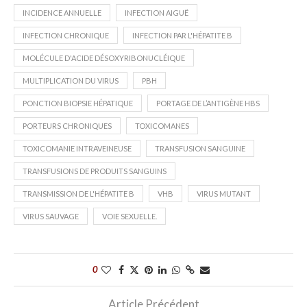
INCIDENCE ANNUELLE
INFECTION AIGUË
INFECTION CHRONIQUE
INFECTION PAR L'HÉPATITE B
MOLÉCULE D'ACIDE DÉSOXYRIBONUCLÉIQUE
MULTIPLICATION DU VIRUS
PBH
PONCTION BIOPSIE HÉPATIQUE
PORTAGE DE L’ANTIGÈNE HBS
PORTEURS CHRONIQUES
TOXICOMANES
TOXICOMANIE INTRAVEINEUSE
TRANSFUSION SANGUINE
TRANSFUSIONS DE PRODUITS SANGUINS
TRANSMISSION DE L'HÉPATITE B
VHB
VIRUS MUTANT
VIRUS SAUVAGE
VOIE SEXUELLE.
0
Article Précédent