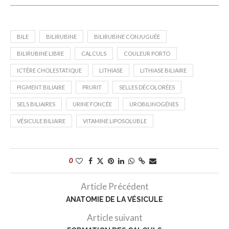
BILE
BILIRUBINE
BILIRUBINE CONJUGUÉE
BILIRUBINE LIBRE
CALCULS
COULEUR PORTO
ICTÈRE CHOLESTATIQUE
LITHIASE
LITHIASE BILIAIRE
PIGMENT BILIAIRE
PRURIT
SELLES DÉCOLORÉES
SELS BILIAIRES
URINE FONCÉE
UROBILINOGÉNES
VÉSICULE BILIAIRE
VITAMINE LIPOSOLUBLE
0
Article Précédent
ANATOMIE DE LA VÉSICULE
Article suivant