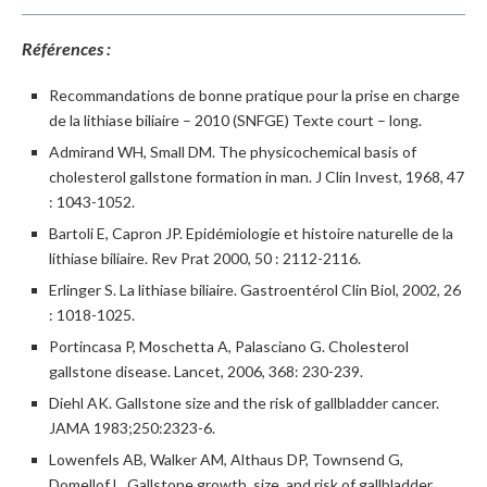
Références :
Recommandations de bonne pratique pour la prise en charge
de la lithiase biliaire – 2010 (SNFGE) Texte court – long.
Admirand WH, Small DM. The physicochemical basis of
cholesterol gallstone formation in man. J Clin Invest, 1968, 47
: 1043-1052.
Bartoli E, Capron JP. Epidémiologie et histoire naturelle de la
lithiase biliaire. Rev Prat 2000, 50 : 2112-2116.
Erlinger S. La lithiase biliaire. Gastroentérol Clin Biol, 2002, 26
: 1018-1025.
Portincasa P, Moschetta A, Palasciano G. Cholesterol
gallstone disease. Lancet, 2006, 368: 230-239.
Diehl AK. Gallstone size and the risk of gallbladder cancer.
JAMA 1983;250:2323-6.
Lowenfels AB, Walker AM, Althaus DP, Townsend G,
Domellof L. Gallstone growth, size, and risk of gallbladder