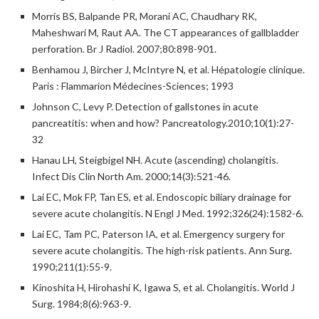
Morris BS, Balpande PR, Morani AC, Chaudhary RK,
Maheshwari M, Raut AA. The CT appearances of gallbladder
perforation. Br J Radiol. 2007;80:898-901.
Benhamou J, Bircher J, McIntyre N, et al. Hépatologie clinique.
Paris : Flammarion Médecines-Sciences; 1993
Johnson C, Levy P. Detection of gallstones in acute
pancreatitis: when and how? Pancreatology.2010;10(1):27-
32
Hanau LH, Steigbigel NH. Acute (ascending) cholangitis.
Infect Dis Clin North Am. 2000;14(3):521-46.
Lai EC, Mok FP, Tan ES, et al. Endoscopic biliary drainage for
severe acute cholangitis. N Engl J Med. 1992;326(24):1582-6.
Lai EC, Tam PC, Paterson IA, et al. Emergency surgery for
severe acute cholangitis. The high-risk patients. Ann Surg.
1990;211(1):55-9.
Kinoshita H, Hirohashi K, Igawa S, et al. Cholangitis. World J
Surg. 1984;8(6):963-9.