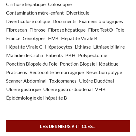
Cirrhose hépatique
Coloscopie
Contamination mère-enfant
Diverticule
Diverticulose colique
Documents
Examens biologiques
Fibroscan
Fibrose
Fibrose hépatique
FibroTest®
Foie
France
Génotypes
HVB
Hépatite Virale B
Hépatite Virale C
Hépatocytes
Lithiase
Lithiase biliaire
Maladie de Crohn
Patients
PBH
Polypectomie
Ponction Biopsie du Foie
Ponction Biopsie Hépatique
Praticiens
Rectocolite hémorragique
Résection polype
Scanner Abdominal
Toxicomanes
Ulcère Duodénal
Ulcère gastrique
Ulcère gastro-duodénal
VHB
Épidémiologie de l'hépatite B
LES DERNIERS ARTICLES...