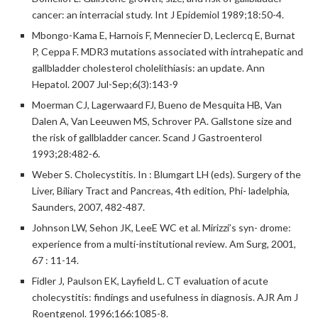
cancer: an interracial study. Int J Epidemiol 1989;18:50-4.
Mbongo-Kama E, Harnois F, Mennecier D, Leclercq E, Burnat
P, Ceppa F. MDR3 mutations associated with intrahepatic and
gallbladder cholesterol cholelithiasis: an update. Ann
Hepatol. 2007 Jul-Sep;6(3):143-9
Moerman CJ, Lagerwaard FJ, Bueno de Mesquita HB, Van
Dalen A, Van Leeuwen MS, Schrover PA. Gallstone size and
the risk of gallbladder cancer. Scand J Gastroenterol
1993;28:482-6.
Weber S. Cholecystitis. In : Blumgart LH (eds). Surgery of the
Liver, Biliary Tract and Pancreas, 4th edition, Phi- ladelphia,
Saunders, 2007, 482-487.
Johnson LW, Sehon JK, LeeE WC et al. Mirizzi’s syn- drome:
experience from a multi-institutional review. Am Surg, 2001,
67 : 11-14.
Fidler J, Paulson EK, Layfield L. CT evaluation of acute
cholecystitis: findings and usefulness in diagnosis. AJR Am J
Roentgenol. 1996;166:1085-8.