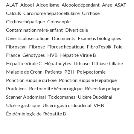
ALAT
Alcool
Alcoolisme
Alcoolodépendant
Anse
ASAT
Calculs
Carcinome hépatocellulaire
Cirrhose
Cirrhose hépatique
Coloscopie
Contamination mère-enfant
Diverticule
Diverticulose colique
Documents
Examens biologiques
Fibroscan
Fibrose
Fibrose hépatique
FibroTest®
Foie
France
Génotypes
HVB
Hépatite Virale B
Hépatite Virale C
Hépatocytes
Lithiase
Lithiase biliaire
Maladie de Crohn
Patients
PBH
Polypectomie
Ponction Biopsie du Foie
Ponction Biopsie Hépatique
Praticiens
Rectocolite hémorragique
Résection polype
Scanner Abdominal
Toxicomanes
Ulcère Duodénal
Ulcère gastrique
Ulcère gastro-duodénal
VHB
Épidémiologie de l'hépatite B