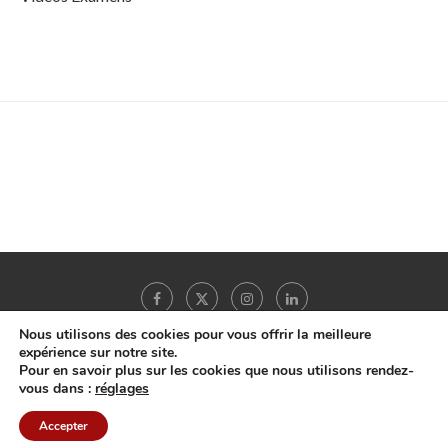
Nous utilisons des cookies pour vous offrir la meilleure
expérience sur notre site.
Pour en savoir plus sur les cookies que nous utilisons rendez-
Copyright © 2022 -
MonHepatoGastro.net
- Tous droits réservés |
A propos
|
vous dans :
réglages
Mentions légales
|
Accepter
RETOUR EN HAUT