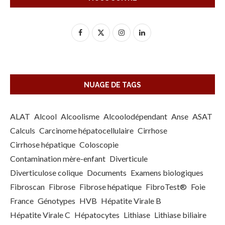
NUAGE DE TAGS
ALAT
Alcool
Alcoolisme
Alcoolodépendant
Anse
ASAT
Calculs
Carcinome hépatocellulaire
Cirrhose
Cirrhose hépatique
Coloscopie
Contamination mère-enfant
Diverticule
Diverticulose colique
Documents
Examens biologiques
Fibroscan
Fibrose
Fibrose hépatique
FibroTest®
Foie
France
Génotypes
HVB
Hépatite Virale B
Hépatite Virale C
Hépatocytes
Lithiase
Lithiase biliaire