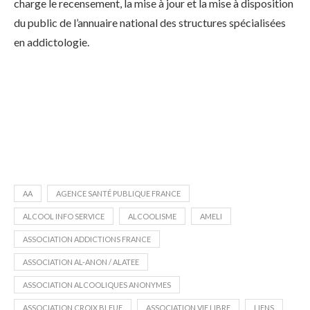
charge le recensement, la mise à jour et la mise à disposition
du public de l’annuaire national des structures spécialisées
en addictologie.
AA
AGENCE SANTÉ PUBLIQUE FRANCE
ALCOOL INFO SERVICE
ALCOOLISME
AMELI
ASSOCIATION ADDICTIONS FRANCE
ASSOCIATION AL-ANON / ALATEE
ASSOCIATION ALCOOLIQUES ANONYMES
ASSOCIATION CROIX BLEUE
ASSOCIATION VIE LIBRE
LIENS