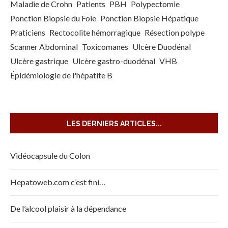
Maladie de Crohn
Patients
PBH
Polypectomie
Ponction Biopsie du Foie
Ponction Biopsie Hépatique
Praticiens
Rectocolite hémorragique
Résection polype
Scanner Abdominal
Toxicomanes
Ulcère Duodénal
Ulcère gastrique
Ulcère gastro-duodénal
VHB
Épidémiologie de l'hépatite B
LES DERNIERS ARTICLES...
Vidéocapsule du Colon
Hepatoweb.com c’est fini…
De l’alcool plaisir à la dépendance