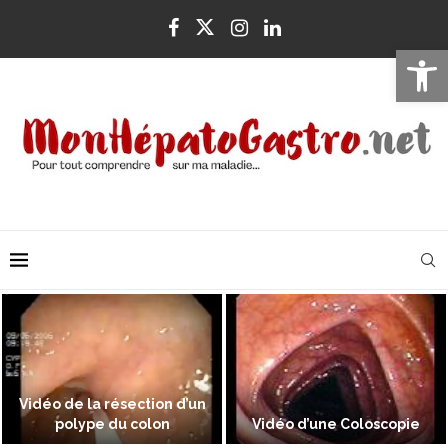
Ouvrir la 
Vidéo de la résection d’un
polype du colon
Vidéo d’une Coloscopie