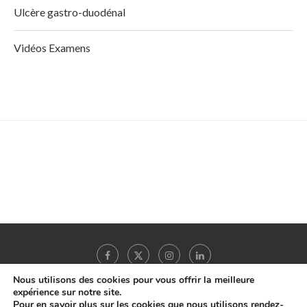
Ulcère gastro-duodénal
Vidéos Examens
Nous utilisons des cookies pour vous offrir la meilleure
expérience sur notre site.
Pour en savoir plus sur les cookies que nous utilisons rendez-
Copyright © 2022 -
MonHepatoGastro.net
- Tous droits réservés |
A propos
|