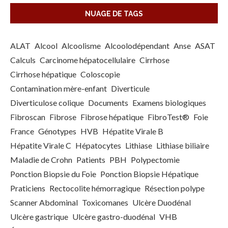
NUAGE DE TAGS
ALAT
Alcool
Alcoolisme
Alcoolodépendant
Anse
ASAT
Calculs
Carcinome hépatocellulaire
Cirrhose
Cirrhose hépatique
Coloscopie
Contamination mère-enfant
Diverticule
Diverticulose colique
Documents
Examens biologiques
Fibroscan
Fibrose
Fibrose hépatique
FibroTest®
Foie
France
Génotypes
HVB
Hépatite Virale B
Hépatite Virale C
Hépatocytes
Lithiase
Lithiase biliaire
Maladie de Crohn
Patients
PBH
Polypectomie
Ponction Biopsie du Foie
Ponction Biopsie Hépatique
Praticiens
Rectocolite hémorragique
Résection polype
Scanner Abdominal
Toxicomanes
Ulcère Duodénal
Ulcère gastrique
Ulcère gastro-duodénal
VHB