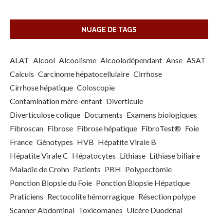
NUAGE DE TAGS
ALAT
Alcool
Alcoolisme
Alcoolodépendant
Anse
ASAT
Calculs
Carcinome hépatocellulaire
Cirrhose
Cirrhose hépatique
Coloscopie
Contamination mère-enfant
Diverticule
Diverticulose colique
Documents
Examens biologiques
Fibroscan
Fibrose
Fibrose hépatique
FibroTest®
Foie
France
Génotypes
HVB
Hépatite Virale B
Hépatite Virale C
Hépatocytes
Lithiase
Lithiase biliaire
Maladie de Crohn
Patients
PBH
Polypectomie
Ponction Biopsie du Foie
Ponction Biopsie Hépatique
Praticiens
Rectocolite hémorragique
Résection polype
Scanner Abdominal
Toxicomanes
Ulcère Duodénal