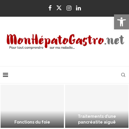
Ouvrir la 
Traitements d’une
Fonctions du foie
pancréatite aiguë