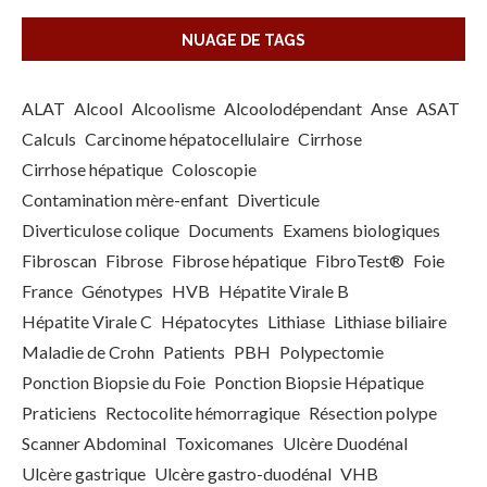
NUAGE DE TAGS
ALAT
Alcool
Alcoolisme
Alcoolodépendant
Anse
ASAT
Calculs
Carcinome hépatocellulaire
Cirrhose
Cirrhose hépatique
Coloscopie
Contamination mère-enfant
Diverticule
Diverticulose colique
Documents
Examens biologiques
Fibroscan
Fibrose
Fibrose hépatique
FibroTest®
Foie
France
Génotypes
HVB
Hépatite Virale B
Hépatite Virale C
Hépatocytes
Lithiase
Lithiase biliaire
Maladie de Crohn
Patients
PBH
Polypectomie
Ponction Biopsie du Foie
Ponction Biopsie Hépatique
Praticiens
Rectocolite hémorragique
Résection polype
Scanner Abdominal
Toxicomanes
Ulcère Duodénal
Ulcère gastrique
Ulcère gastro-duodénal
VHB