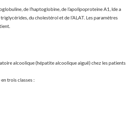
lobuline, de l’haptoglobine, de l’apolipoproteine A1, lde a
s triglycérides, du cholestérol et de l’ALAT. Les paramètres
tient.
toire alcoolique (hépatite alcoolique aiguë) chez les patients
en trois classes :