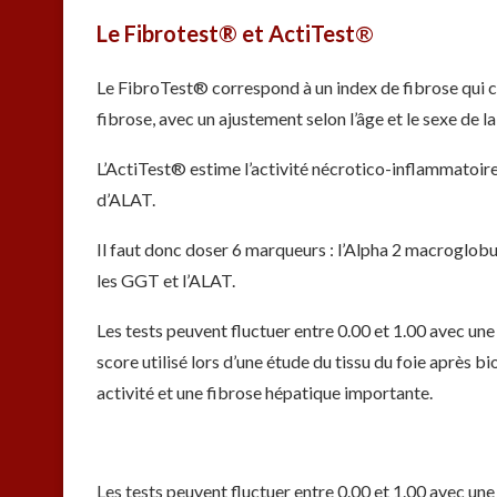
Le Fibrotest® et ActiTest
®
Le FibroTest® correspond à un index de fibrose qui 
fibrose, avec un ajustement selon l’âge et le sexe de l
L’ActiTest® estime l’activité nécrotico-inflammatoire 
d’ALAT.
Il faut donc doser 6 marqueurs : l’Alpha 2 macroglobul
les GGT et l’ALAT.
Les tests peuvent fluctuer entre 0.00 et 1.00 avec un
score utilisé lors d’une étude du tissu du foie après bi
activité et une fibrose hépatique importante.
Les tests peuvent fluctuer entre 0.00 et 1.00 avec un