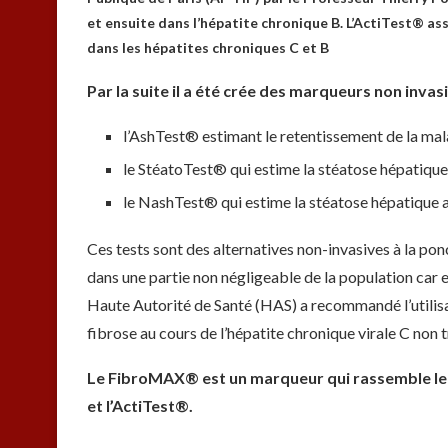
et ensuite dans l’hépatite chronique B. L’ActiTest® a
dans les hépatites chroniques C et B
Par la suite il a été crée des marqueurs non invasi
l’AshTest® estimant le retentissement de la mal
le StéatoTest® qui estime la stéatose hépatique
le NashTest® qui estime la stéatose hépatique a
Ces tests sont des alternatives non-invasives à la pon
dans une partie non négligeable de la population car 
Haute Autorité de Santé (HAS) a recommandé l’utilisa
fibrose au cours de l’hépatite chronique virale C non t
Le FibroMAX® est un marqueur qui rassemble le 
et l’ActiTest®.