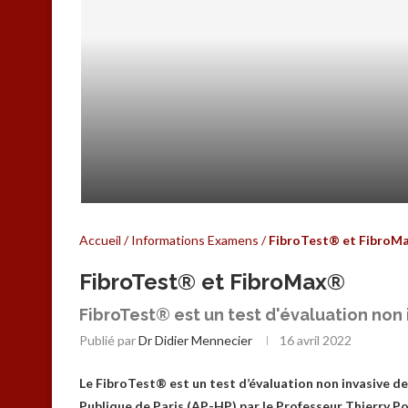
HEPATOWEB.COM C’EST FINI…
Accueil
/
Informations Examens
/
FibroTest® et FibroM
FibroTest® et FibroMax®
FibroTest® est un test d'évaluation non 
Publié par
Dr Didier Mennecier
16 avril 2022
Le FibroTest® est un test d’évaluation non invasive de 
Publique de Paris (AP-HP) par le Professeur Thierry P