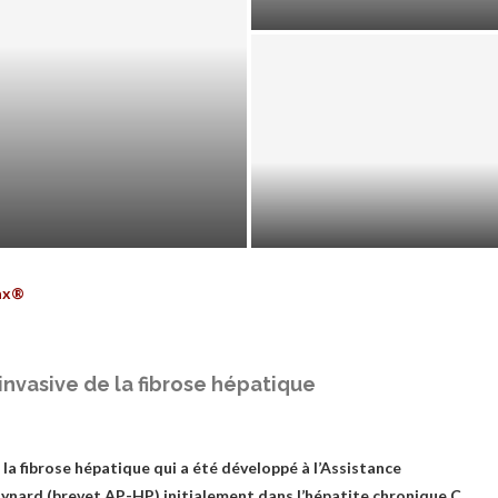
VIDÉO D’UNE PONCTION D’A
ax®
invasive de la fibrose hépatique
la fibrose hépatique qui a été développé à l’Assistance
oynard (brevet AP-HP) initialement dans l’hépatite chronique C