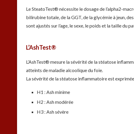
Le SteatoTest® nécessite le dosage de l’alpha2-macrog
bilirubine totale, de la GGT, de la glycémie à jeun, de
sont ajustés sur l’age, le sexe, le poids et la taille du pa
L’AshTest®
L’AshTest® mesure la sévérité de la stéatose inflamma
atteints de maladie alcoolique du foie.
La sévérité de la stéatose inflammatoire est exprimée 
H1 : Ash minime
H2 : Ash modérée
H3 : Ash sévère