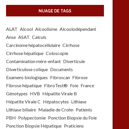
NUAGE DE TAGS
ALAT
Alcool
Alcoolisme
Alcoolodépendant
Anse
ASAT
Calculs
Carcinome hépatocellulaire
Cirrhose
Cirrhose hépatique
Coloscopie
Contamination mère-enfant
Diverticule
Diverticulose colique
Documents
Examens biologiques
Fibroscan
Fibrose
Fibrose hépatique
FibroTest®
Foie
France
Génotypes
HVB
Hépatite Virale B
Hépatite Virale C
Hépatocytes
Lithiase
Lithiase biliaire
Maladie de Crohn
Patients
PBH
Polypectomie
Ponction Biopsie du Foie
Ponction Biopsie Hépatique
Praticiens