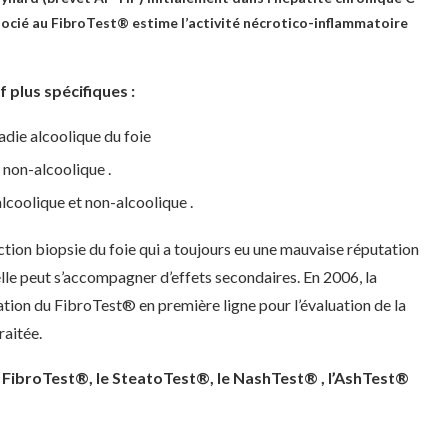
ssocié au FibroTest® estime l’activité nécrotico-inflammatoire
f plus spécifiques :
adie alcoolique du foie
 non-alcoolique .
lcoolique et non-alcoolique .
ction biopsie du foie qui a toujours eu une mauvaise réputation
elle peut s’accompagner d’effets secondaires. En 2006, la
tion du FibroTest® en première ligne pour l’évaluation de la
raitée.
FibroTest®, le SteatoTest®, le NashTest® , l’AshTest®