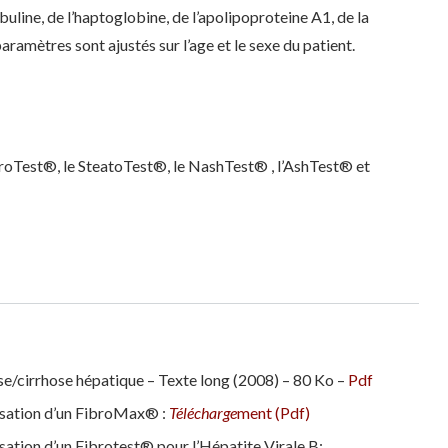
line, de l’haptoglobine, de l’apolipoproteine A1, de la
paramètres sont ajustés sur l’age et le sexe du patient.
oTest®, le SteatoTest®, le NashTest® , l’AshTest® et
se/cirrhose hépatique – Texte long (2008) – 80 Ko –
Pdf
lisation d’un FibroMax® :
Télécharge
ment (Pdf)
isation d’un Fibrotest® pour l’Hépatite Virale B: