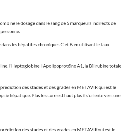
combine le dosage dans le sang de 5 marqueurs indirects de
a personne.
dans les hépatites chroniques C et B en utilisant le taux
ine, l’Haptoglobine, l’Apolipoprotéine A1, la Bilirubine totale,
e prédiction des stades et des grades en METAVIR qui est le
opsie hépatique. Plus le score est haut plus il s’oriente vers une
e prédiction des stades et des grades en METAVIRqui est le