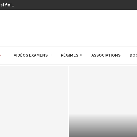
t fini…
S
VIDÉOS EXAMENS
RÉGIMES
ASSOCIATIONS
DO
PRÉPARATIONS POU