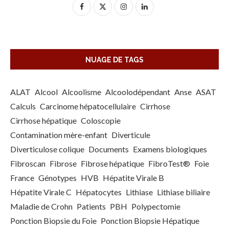
NUAGE DE TAGS
ALAT
Alcool
Alcoolisme
Alcoolodépendant
Anse
ASAT
Calculs
Carcinome hépatocellulaire
Cirrhose
Cirrhose hépatique
Coloscopie
Contamination mère-enfant
Diverticule
Diverticulose colique
Documents
Examens biologiques
Fibroscan
Fibrose
Fibrose hépatique
FibroTest®
Foie
France
Génotypes
HVB
Hépatite Virale B
Hépatite Virale C
Hépatocytes
Lithiase
Lithiase biliaire
Maladie de Crohn
Patients
PBH
Polypectomie
Ponction Biopsie du Foie
Ponction Biopsie Hépatique