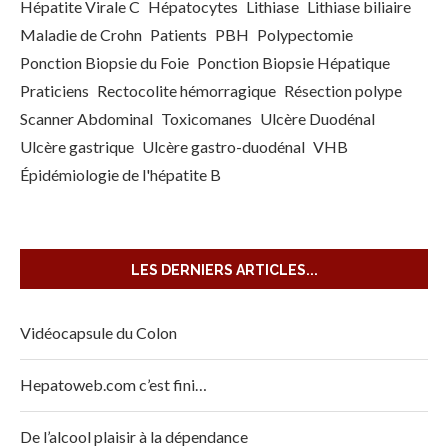
Hépatite Virale C
Hépatocytes
Lithiase
Lithiase biliaire
Maladie de Crohn
Patients
PBH
Polypectomie
Ponction Biopsie du Foie
Ponction Biopsie Hépatique
Praticiens
Rectocolite hémorragique
Résection polype
Scanner Abdominal
Toxicomanes
Ulcère Duodénal
Ulcère gastrique
Ulcère gastro-duodénal
VHB
Épidémiologie de l'hépatite B
LES DERNIERS ARTICLES...
Vidéocapsule du Colon
Hepatoweb.com c’est fini…
De l’alcool plaisir à la dépendance