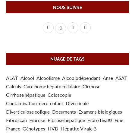
NOUS SUIVRE
NUAGE DE TAGS
ALAT
Alcool
Alcoolisme
Alcoolodépendant
Anse
ASAT
Calculs
Carcinome hépatocellulaire
Cirrhose
Cirrhose hépatique
Coloscopie
Contamination mère-enfant
Diverticule
Diverticulose colique
Documents
Examens biologiques
Fibroscan
Fibrose
Fibrose hépatique
FibroTest®
Foie
France
Génotypes
HVB
Hépatite Virale B