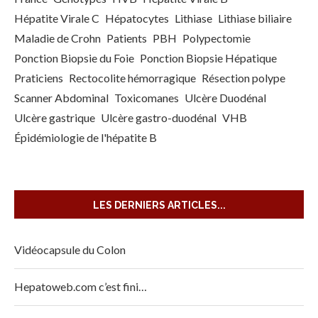
Hépatite Virale C
Hépatocytes
Lithiase
Lithiase biliaire
Maladie de Crohn
Patients
PBH
Polypectomie
Ponction Biopsie du Foie
Ponction Biopsie Hépatique
Praticiens
Rectocolite hémorragique
Résection polype
Scanner Abdominal
Toxicomanes
Ulcère Duodénal
Ulcère gastrique
Ulcère gastro-duodénal
VHB
Épidémiologie de l'hépatite B
LES DERNIERS ARTICLES...
Vidéocapsule du Colon
Hepatoweb.com c’est fini…