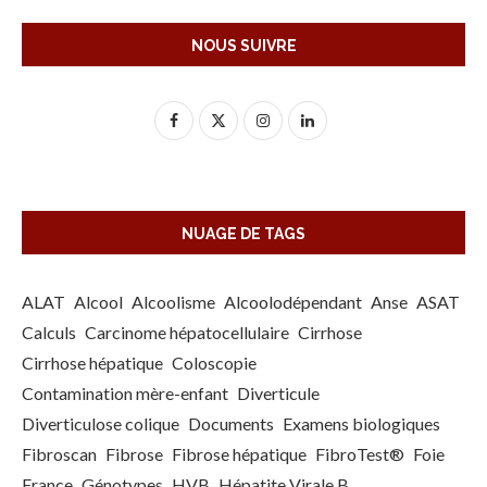
NOUS SUIVRE
NUAGE DE TAGS
ALAT
Alcool
Alcoolisme
Alcoolodépendant
Anse
ASAT
Calculs
Carcinome hépatocellulaire
Cirrhose
Cirrhose hépatique
Coloscopie
Contamination mère-enfant
Diverticule
Diverticulose colique
Documents
Examens biologiques
Fibroscan
Fibrose
Fibrose hépatique
FibroTest®
Foie
France
Génotypes
HVB
Hépatite Virale B