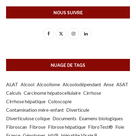
NOUS SUIVRE
NUAGE DE TAGS
ALAT
Alcool
Alcoolisme
Alcoolodépendant
Anse
ASAT
Calculs
Carcinome hépatocellulaire
Cirrhose
Cirrhose hépatique
Coloscopie
Contamination mère-enfant
Diverticule
Diverticulose colique
Documents
Examens biologiques
Fibroscan
Fibrose
Fibrose hépatique
FibroTest®
Foie
France
Génotypes
HVB
Hépatite Virale B