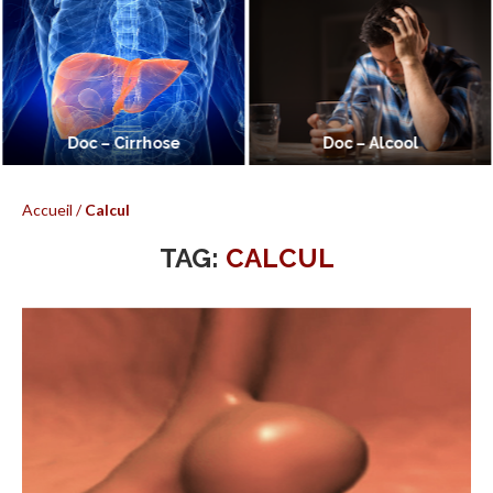
Doc – Cirrhose
Doc – Alcool
Accueil
/
Calcul
TAG:
CALCUL