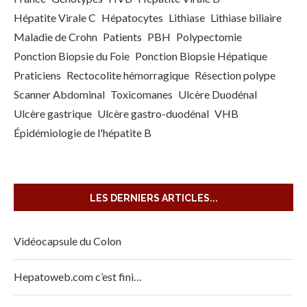
Hépatite Virale C
Hépatocytes
Lithiase
Lithiase biliaire
Maladie de Crohn
Patients
PBH
Polypectomie
Ponction Biopsie du Foie
Ponction Biopsie Hépatique
Praticiens
Rectocolite hémorragique
Résection polype
Scanner Abdominal
Toxicomanes
Ulcère Duodénal
Ulcère gastrique
Ulcère gastro-duodénal
VHB
Épidémiologie de l'hépatite B
LES DERNIERS ARTICLES...
Vidéocapsule du Colon
Hepatoweb.com c’est fini…