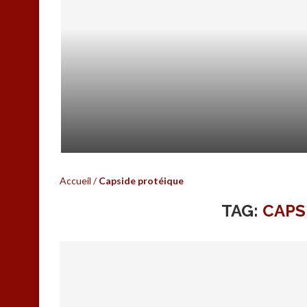
HEPATOWEB.COM C’EST FINI…
Accueil
/
Capside protéique
TAG:
CAPS