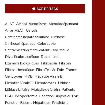
NUAGE DE TAGS
ALAT
Alcool
Alcoolisme
Alcoolodépendant
Anse
ASAT
Calculs
Carcinome hépatocellulaire
Cirrhose
Cirrhose hépatique
Coloscopie
Contamination mère-enfant
Diverticule
Diverticulose colique
Documents
Examens biologiques
Fibroscan
Fibrose
Fibrose hépatique
FibroTest®
Foie
France
Génotypes
HVB
Hépatite Virale B
Hépatite Virale C
Hépatocytes
Lithiase
Lithiase biliaire
Maladie de Crohn
Patients
PBH
Polypectomie
Ponction Biopsie du Foie
Ponction Biopsie Hépatique
Praticiens