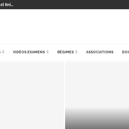
t fini…
S
VIDÉOS EXAMENS
RÉGIMES
ASSOCIATIONS
DO
PRÉPARATIONS POU