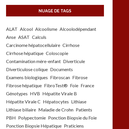
NUAGE DE TAGS
ALAT
Alcool
Alcoolisme
Alcoolodépendant
Anse
ASAT
Calculs
Carcinome hépatocellulaire
Cirrhose
Cirrhose hépatique
Coloscopie
Contamination mère-enfant
Diverticule
Diverticulose colique
Documents
Examens biologiques
Fibroscan
Fibrose
Fibrose hépatique
FibroTest®
Foie
France
Génotypes
HVB
Hépatite Virale B
Hépatite Virale C
Hépatocytes
Lithiase
Lithiase biliaire
Maladie de Crohn
Patients
PBH
Polypectomie
Ponction Biopsie du Foie
Ponction Biopsie Hépatique
Praticiens