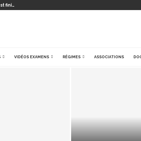
t fini…
S
VIDÉOS EXAMENS
RÉGIMES
ASSOCIATIONS
DO
HEPATOWEB.COM C’E