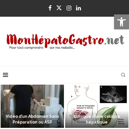
Ouvrir la 
Vidéo d’un Abdomen Sans
Clinique d’une colique
Préparation ou ASP
hépatique