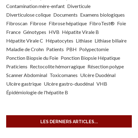
Contamination mère-enfant
Diverticule
Diverticulose colique
Documents
Examens biologiques
Fibroscan
Fibrose
Fibrose hépatique
FibroTest®
Foie
France
Génotypes
HVB
Hépatite Virale B
Hépatite Virale C
Hépatocytes
Lithiase
Lithiase biliaire
Maladie de Crohn
Patients
PBH
Polypectomie
Ponction Biopsie du Foie
Ponction Biopsie Hépatique
Praticiens
Rectocolite hémorragique
Résection polype
Scanner Abdominal
Toxicomanes
Ulcère Duodénal
Ulcère gastrique
Ulcère gastro-duodénal
VHB
Épidémiologie de l'hépatite B
LES DERNIERS ARTICLES...