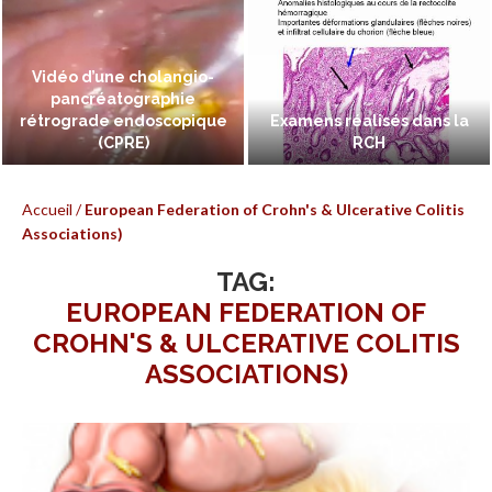
Vidéo d’une cholangio-
pancréatographie
rétrograde endoscopique
Examens réalisés dans la
(CPRE)
RCH
Accueil
/
European Federation of Crohn's & Ulcerative Colitis
Associations)
TAG:
EUROPEAN FEDERATION OF
CROHN'S & ULCERATIVE COLITIS
ASSOCIATIONS)