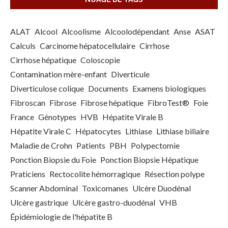
ALAT
Alcool
Alcoolisme
Alcoolodépendant
Anse
ASAT
Calculs
Carcinome hépatocellulaire
Cirrhose
Cirrhose hépatique
Coloscopie
Contamination mère-enfant
Diverticule
Diverticulose colique
Documents
Examens biologiques
Fibroscan
Fibrose
Fibrose hépatique
FibroTest®
Foie
France
Génotypes
HVB
Hépatite Virale B
Hépatite Virale C
Hépatocytes
Lithiase
Lithiase biliaire
Maladie de Crohn
Patients
PBH
Polypectomie
Ponction Biopsie du Foie
Ponction Biopsie Hépatique
Praticiens
Rectocolite hémorragique
Résection polype
Scanner Abdominal
Toxicomanes
Ulcère Duodénal
Ulcère gastrique
Ulcère gastro-duodénal
VHB
Épidémiologie de l'hépatite B