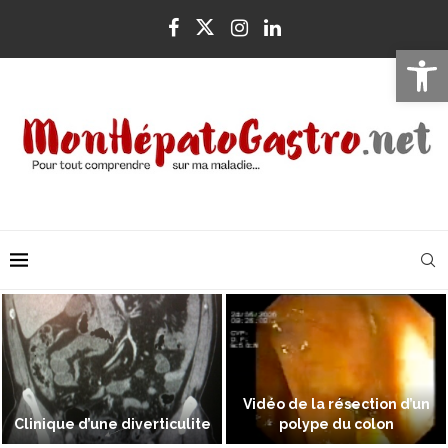
Ouvrir la 
Vidéo de la résection d’un
Clinique d’une diverticulite
polype du colon