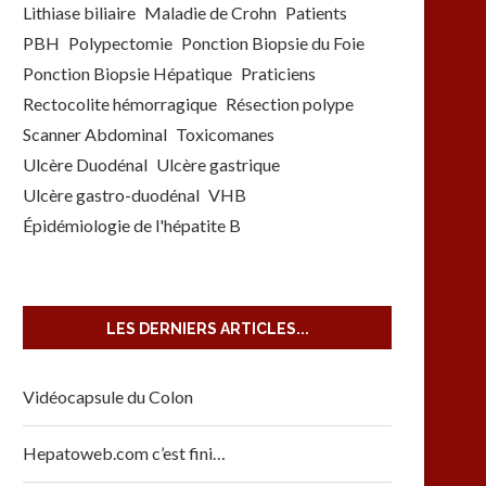
Lithiase biliaire
Maladie de Crohn
Patients
PBH
Polypectomie
Ponction Biopsie du Foie
Ponction Biopsie Hépatique
Praticiens
Rectocolite hémorragique
Résection polype
Scanner Abdominal
Toxicomanes
Ulcère Duodénal
Ulcère gastrique
Ulcère gastro-duodénal
VHB
Épidémiologie de l'hépatite B
LES DERNIERS ARTICLES...
Vidéocapsule du Colon
Hepatoweb.com c’est fini…