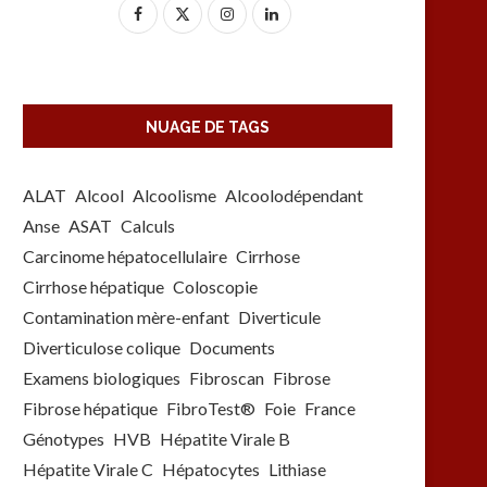
NUAGE DE TAGS
ALAT
Alcool
Alcoolisme
Alcoolodépendant
Anse
ASAT
Calculs
Carcinome hépatocellulaire
Cirrhose
Cirrhose hépatique
Coloscopie
Contamination mère-enfant
Diverticule
Diverticulose colique
Documents
Examens biologiques
Fibroscan
Fibrose
Fibrose hépatique
FibroTest®
Foie
France
Génotypes
HVB
Hépatite Virale B
Hépatite Virale C
Hépatocytes
Lithiase