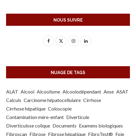
NOUS SUIVRE
NUAGE DE TAGS
ALAT
Alcool
Alcoolisme
Alcoolodépendant
Anse
ASAT
Calculs
Carcinome hépatocellulaire
Cirrhose
Cirrhose hépatique
Coloscopie
Contamination mère-enfant
Diverticule
Diverticulose colique
Documents
Examens biologiques
Fibroscan
Fibrose
Fibrose hépatique
FibroTest®
Foie