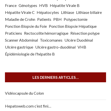
France
Génotypes
HVB
Hépatite Virale B
Hépatite Virale C
Hépatocytes
Lithiase
Lithiase biliaire
Maladie de Crohn
Patients
PBH
Polypectomie
Ponction Biopsie du Foie
Ponction Biopsie Hépatique
Praticiens
Rectocolite hémorragique
Résection polype
Scanner Abdominal
Toxicomanes
Ulcère Duodénal
Ulcère gastrique
Ulcère gastro-duodénal
VHB
Épidémiologie de l'hépatite B
LES DERNIERS ARTICLES...
Vidéocapsule du Colon
Hepatoweb.com c’est fini…