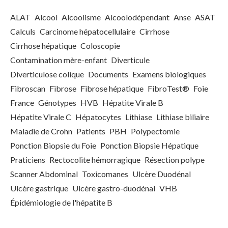
ALAT
Alcool
Alcoolisme
Alcoolodépendant
Anse
ASAT
Calculs
Carcinome hépatocellulaire
Cirrhose
Cirrhose hépatique
Coloscopie
Contamination mère-enfant
Diverticule
Diverticulose colique
Documents
Examens biologiques
Fibroscan
Fibrose
Fibrose hépatique
FibroTest®
Foie
France
Génotypes
HVB
Hépatite Virale B
Hépatite Virale C
Hépatocytes
Lithiase
Lithiase biliaire
Maladie de Crohn
Patients
PBH
Polypectomie
Ponction Biopsie du Foie
Ponction Biopsie Hépatique
Praticiens
Rectocolite hémorragique
Résection polype
Scanner Abdominal
Toxicomanes
Ulcère Duodénal
Ulcère gastrique
Ulcère gastro-duodénal
VHB
Épidémiologie de l'hépatite B