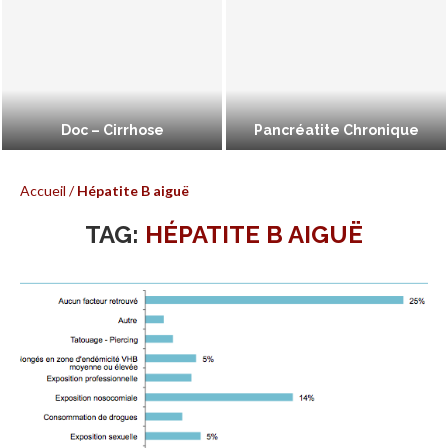
Doc – Cirrhose
Pancréatite Chronique
Accueil
/
Hépatite B aiguë
TAG:
HÉPATITE B AIGUË