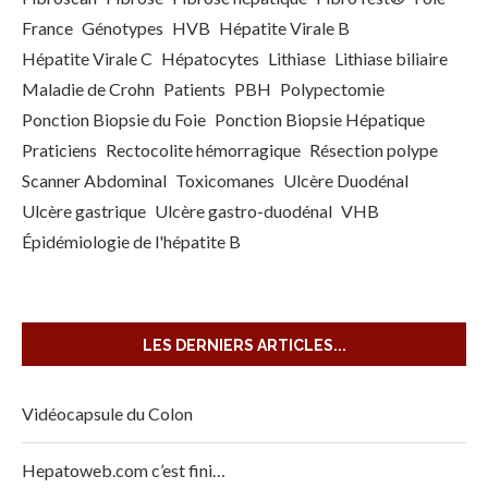
France
Génotypes
HVB
Hépatite Virale B
Hépatite Virale C
Hépatocytes
Lithiase
Lithiase biliaire
Maladie de Crohn
Patients
PBH
Polypectomie
Ponction Biopsie du Foie
Ponction Biopsie Hépatique
Praticiens
Rectocolite hémorragique
Résection polype
Scanner Abdominal
Toxicomanes
Ulcère Duodénal
Ulcère gastrique
Ulcère gastro-duodénal
VHB
Épidémiologie de l'hépatite B
LES DERNIERS ARTICLES...
Vidéocapsule du Colon
Hepatoweb.com c’est fini…