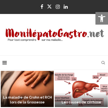
Ouvrir la 
La maladie de Crohn et RCH
lors de la Grossesse
Les causes de cirrhose