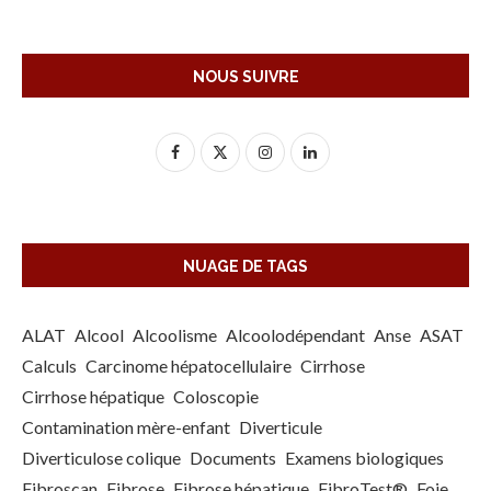
NOUS SUIVRE
NUAGE DE TAGS
ALAT
Alcool
Alcoolisme
Alcoolodépendant
Anse
ASAT
Calculs
Carcinome hépatocellulaire
Cirrhose
Cirrhose hépatique
Coloscopie
Contamination mère-enfant
Diverticule
Diverticulose colique
Documents
Examens biologiques
Fibroscan
Fibrose
Fibrose hépatique
FibroTest®
Foie