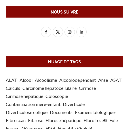
NOUS SUIVRE
NUAGE DE TAGS
ALAT
Alcool
Alcoolisme
Alcoolodépendant
Anse
ASAT
Calculs
Carcinome hépatocellulaire
Cirrhose
Cirrhose hépatique
Coloscopie
Contamination mère-enfant
Diverticule
Diverticulose colique
Documents
Examens biologiques
Fibroscan
Fibrose
Fibrose hépatique
FibroTest®
Foie
France
Génotypes
HVB
Hépatite Virale B