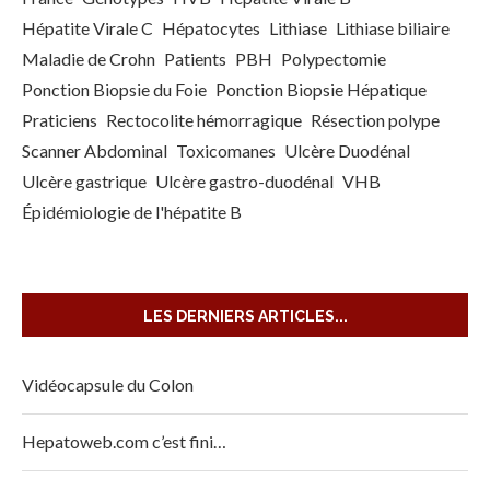
Hépatite Virale C
Hépatocytes
Lithiase
Lithiase biliaire
Maladie de Crohn
Patients
PBH
Polypectomie
Ponction Biopsie du Foie
Ponction Biopsie Hépatique
Praticiens
Rectocolite hémorragique
Résection polype
Scanner Abdominal
Toxicomanes
Ulcère Duodénal
Ulcère gastrique
Ulcère gastro-duodénal
VHB
Épidémiologie de l'hépatite B
LES DERNIERS ARTICLES...
Vidéocapsule du Colon
Hepatoweb.com c’est fini…