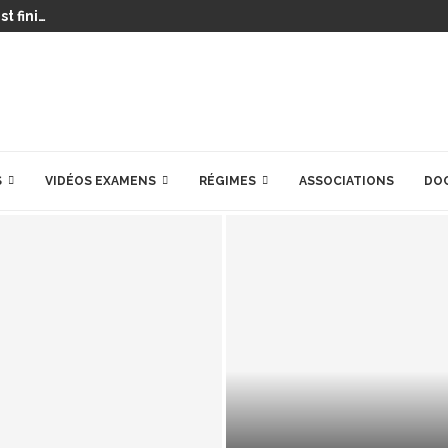
t fini…
S
VIDÉOS EXAMENS
RÉGIMES
ASSOCIATIONS
DO
PRÉPARATIONS POU