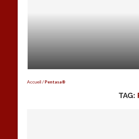
HEPATOWEB.COM C’EST FINI…
Accueil
/
Pentasa®
TAG: