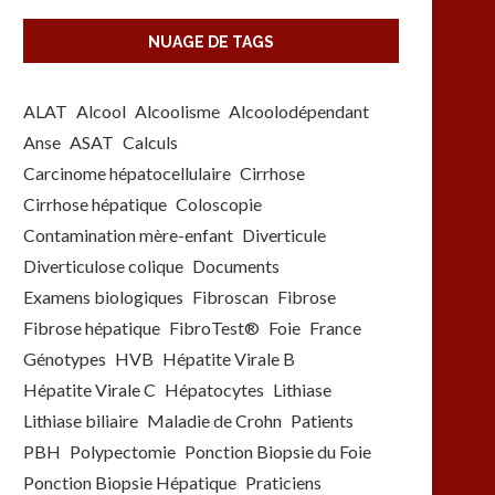
NUAGE DE TAGS
ALAT
Alcool
Alcoolisme
Alcoolodépendant
Anse
ASAT
Calculs
Carcinome hépatocellulaire
Cirrhose
Cirrhose hépatique
Coloscopie
Contamination mère-enfant
Diverticule
Diverticulose colique
Documents
Examens biologiques
Fibroscan
Fibrose
Fibrose hépatique
FibroTest®
Foie
France
Génotypes
HVB
Hépatite Virale B
Hépatite Virale C
Hépatocytes
Lithiase
Lithiase biliaire
Maladie de Crohn
Patients
PBH
Polypectomie
Ponction Biopsie du Foie
Ponction Biopsie Hépatique
Praticiens