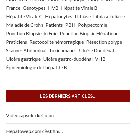
France
Génotypes
HVB
Hépatite Virale B
Hépatite Virale C
Hépatocytes
Lithiase
Lithiase biliaire
Maladie de Crohn
Patients
PBH
Polypectomie
Ponction Biopsie du Foie
Ponction Biopsie Hépatique
Praticiens
Rectocolite hémorragique
Résection polype
Scanner Abdominal
Toxicomanes
Ulcère Duodénal
Ulcère gastrique
Ulcère gastro-duodénal
VHB
Épidémiologie de l'hépatite B
LES DERNIERS ARTICLES...
Vidéocapsule du Colon
Hepatoweb.com c’est fini…