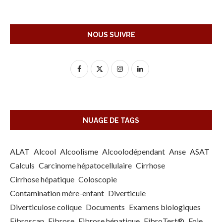
NOUS SUIVRE
NUAGE DE TAGS
ALAT
Alcool
Alcoolisme
Alcoolodépendant
Anse
ASAT
Calculs
Carcinome hépatocellulaire
Cirrhose
Cirrhose hépatique
Coloscopie
Contamination mère-enfant
Diverticule
Diverticulose colique
Documents
Examens biologiques
Fibroscan
Fibrose
Fibrose hépatique
FibroTest®
Foie