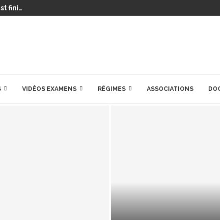
t fini…
S
VIDÉOS EXAMENS
RÉGIMES
ASSOCIATIONS
DO
HEPATOWEB.COM C’E