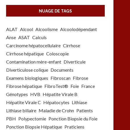
NUAGE DE TAGS
ALAT
Alcool
Alcoolisme
Alcoolodépendant
Anse
ASAT
Calculs
Carcinome hépatocellulaire
Cirrhose
Cirrhose hépatique
Coloscopie
Contamination mère-enfant
Diverticule
Diverticulose colique
Documents
Examens biologiques
Fibroscan
Fibrose
Fibrose hépatique
FibroTest®
Foie
France
Génotypes
HVB
Hépatite Virale B
Hépatite Virale C
Hépatocytes
Lithiase
Lithiase biliaire
Maladie de Crohn
Patients
PBH
Polypectomie
Ponction Biopsie du Foie
Ponction Biopsie Hépatique
Praticiens