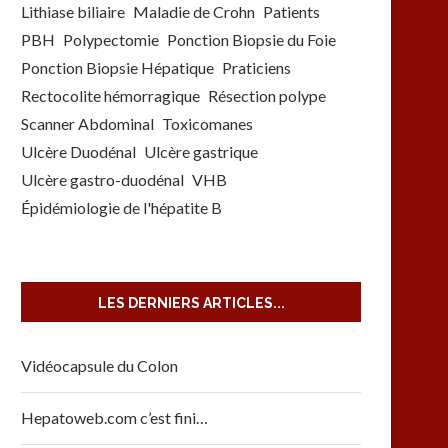
Lithiase biliaire
Maladie de Crohn
Patients
PBH
Polypectomie
Ponction Biopsie du Foie
Ponction Biopsie Hépatique
Praticiens
Rectocolite hémorragique
Résection polype
Scanner Abdominal
Toxicomanes
Ulcère Duodénal
Ulcère gastrique
Ulcère gastro-duodénal
VHB
Épidémiologie de l'hépatite B
LES DERNIERS ARTICLES...
Vidéocapsule du Colon
Hepatoweb.com c’est fini…