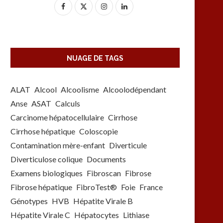
NUAGE DE TAGS
ALAT
Alcool
Alcoolisme
Alcoolodépendant
Anse
ASAT
Calculs
Carcinome hépatocellulaire
Cirrhose
Cirrhose hépatique
Coloscopie
Contamination mère-enfant
Diverticule
Diverticulose colique
Documents
Examens biologiques
Fibroscan
Fibrose
Fibrose hépatique
FibroTest®
Foie
France
Génotypes
HVB
Hépatite Virale B
Hépatite Virale C
Hépatocytes
Lithiase