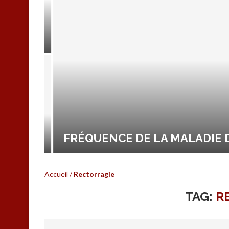
FRÉQUENCE DE LA MALADIE D
OL
Accueil
/
Rectorragie
TAG:
R