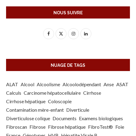
NOUS SUIVRE
NUAGE DE TAGS
ALAT
Alcool
Alcoolisme
Alcoolodépendant
Anse
ASAT
Calculs
Carcinome hépatocellulaire
Cirrhose
Cirrhose hépatique
Coloscopie
Contamination mère-enfant
Diverticule
Diverticulose colique
Documents
Examens biologiques
Fibroscan
Fibrose
Fibrose hépatique
FibroTest®
Foie
France
Génotypes
HVB
Hépatite Virale B