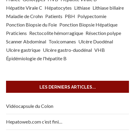
Hépatite Virale C
Hépatocytes
Lithiase
Lithiase biliaire
Maladie de Crohn
Patients
PBH
Polypectomie
Ponction Biopsie du Foie
Ponction Biopsie Hépatique
Praticiens
Rectocolite hémorragique
Résection polype
Scanner Abdominal
Toxicomanes
Ulcère Duodénal
Ulcère gastrique
Ulcère gastro-duodénal
VHB
Épidémiologie de l'hépatite B
LES DERNIERS ARTICLES...
Vidéocapsule du Colon
Hepatoweb.com c’est fini…