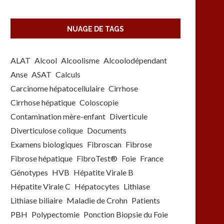
NUAGE DE TAGS
ALAT
Alcool
Alcoolisme
Alcoolodépendant
Anse
ASAT
Calculs
Carcinome hépatocellulaire
Cirrhose
Cirrhose hépatique
Coloscopie
Contamination mère-enfant
Diverticule
Diverticulose colique
Documents
Examens biologiques
Fibroscan
Fibrose
Fibrose hépatique
FibroTest®
Foie
France
Génotypes
HVB
Hépatite Virale B
Hépatite Virale C
Hépatocytes
Lithiase
Lithiase biliaire
Maladie de Crohn
Patients
PBH
Polypectomie
Ponction Biopsie du Foie