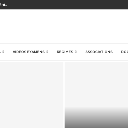
ini…
S
VIDÉOS EXAMENS
RÉGIMES
ASSOCIATIONS
DO
PRÉPARATIONS POU