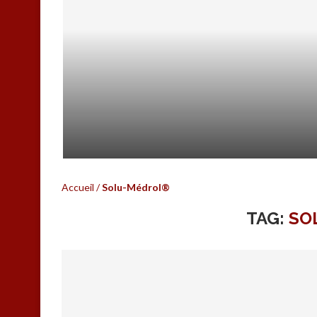
HEPATOWEB.COM C’EST FINI…
Accueil
/
Solu-Médrol®
TAG:
SO