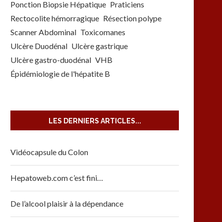
Ponction Biopsie Hépatique
Praticiens
Rectocolite hémorragique
Résection polype
Scanner Abdominal
Toxicomanes
Ulcère Duodénal
Ulcère gastrique
Ulcère gastro-duodénal
VHB
Épidémiologie de l'hépatite B
LES DERNIERS ARTICLES...
Vidéocapsule du Colon
Hepatoweb.com c’est fini…
De l’alcool plaisir à la dépendance