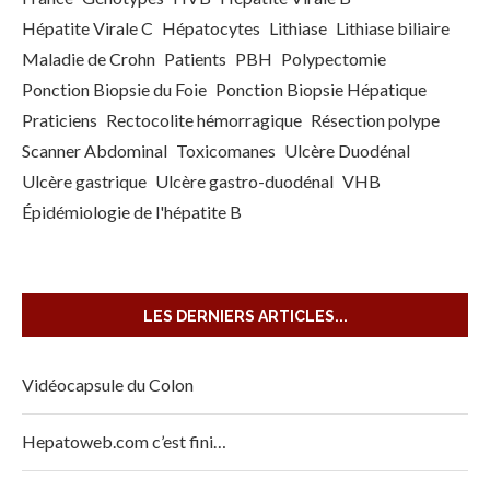
Hépatite Virale C
Hépatocytes
Lithiase
Lithiase biliaire
Maladie de Crohn
Patients
PBH
Polypectomie
Ponction Biopsie du Foie
Ponction Biopsie Hépatique
Praticiens
Rectocolite hémorragique
Résection polype
Scanner Abdominal
Toxicomanes
Ulcère Duodénal
Ulcère gastrique
Ulcère gastro-duodénal
VHB
Épidémiologie de l'hépatite B
LES DERNIERS ARTICLES...
Vidéocapsule du Colon
Hepatoweb.com c’est fini…