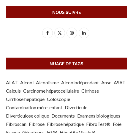
NOUS SUIVRE
NUAGE DE TAGS
ALAT
Alcool
Alcoolisme
Alcoolodépendant
Anse
ASAT
Calculs
Carcinome hépatocellulaire
Cirrhose
Cirrhose hépatique
Coloscopie
Contamination mère-enfant
Diverticule
Diverticulose colique
Documents
Examens biologiques
Fibroscan
Fibrose
Fibrose hépatique
FibroTest®
Foie
France
Génotypes
HVB
Hépatite Virale B