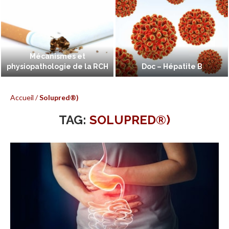
Mécanismes et
physiopathologie de la RCH
Doc – Hépatite B
Accueil
/
Solupred®)
TAG:
SOLUPRED®)