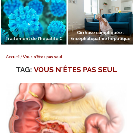
Cirrhose compliquée :
Traitement de l’hépatite C
Encéphalopathie hépatique
Accueil
/
Vous n'êtes pas seul
TAG:
VOUS N'ÊTES PAS SEUL