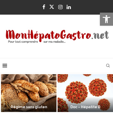
Ouvrir la 
Régime sans gluten
Doc – Hépatite B