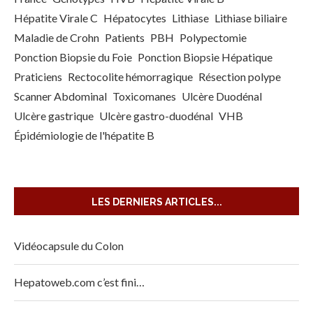
Hépatite Virale C
Hépatocytes
Lithiase
Lithiase biliaire
Maladie de Crohn
Patients
PBH
Polypectomie
Ponction Biopsie du Foie
Ponction Biopsie Hépatique
Praticiens
Rectocolite hémorragique
Résection polype
Scanner Abdominal
Toxicomanes
Ulcère Duodénal
Ulcère gastrique
Ulcère gastro-duodénal
VHB
Épidémiologie de l'hépatite B
LES DERNIERS ARTICLES...
Vidéocapsule du Colon
Hepatoweb.com c’est fini…