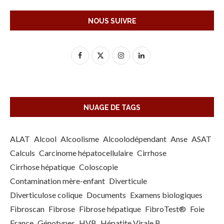
NOUS SUIVRE
NUAGE DE TAGS
ALAT
Alcool
Alcoolisme
Alcoolodépendant
Anse
ASAT
Calculs
Carcinome hépatocellulaire
Cirrhose
Cirrhose hépatique
Coloscopie
Contamination mère-enfant
Diverticule
Diverticulose colique
Documents
Examens biologiques
Fibroscan
Fibrose
Fibrose hépatique
FibroTest®
Foie
France
Génotypes
HVB
Hépatite Virale B