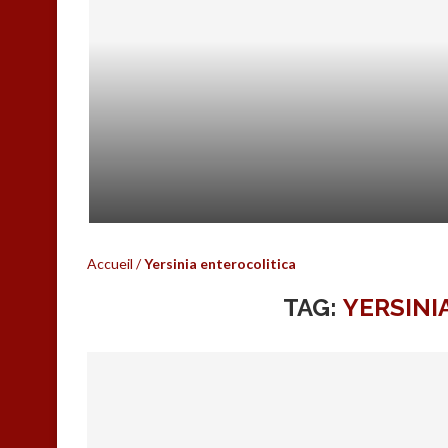
HEPATOWEB.COM C’EST FINI…
Accueil
/
Yersinia enterocolitica
TAG:
YERSINI