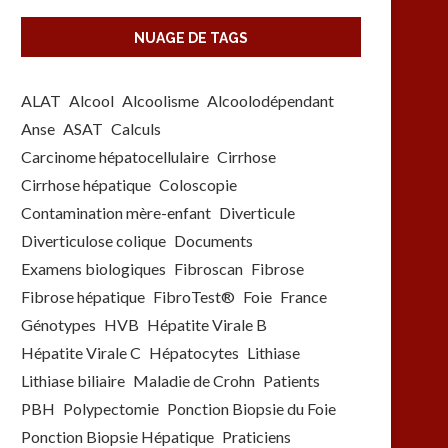
NUAGE DE TAGS
ALAT
Alcool
Alcoolisme
Alcoolodépendant
Anse
ASAT
Calculs
Carcinome hépatocellulaire
Cirrhose
Cirrhose hépatique
Coloscopie
Contamination mère-enfant
Diverticule
Diverticulose colique
Documents
Examens biologiques
Fibroscan
Fibrose
Fibrose hépatique
FibroTest®
Foie
France
Génotypes
HVB
Hépatite Virale B
Hépatite Virale C
Hépatocytes
Lithiase
Lithiase biliaire
Maladie de Crohn
Patients
PBH
Polypectomie
Ponction Biopsie du Foie
Ponction Biopsie Hépatique
Praticiens