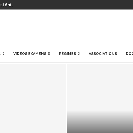
t fini…
S
VIDÉOS EXAMENS
RÉGIMES
ASSOCIATIONS
DO
PRÉPARATIONS POU